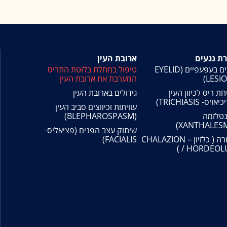
ת נגעים
ארובת העין
נגעים בעפעפיים (EYELID
טיפול במחלת בלוטת התריס
LESIO
המערבת את ארובת העין
ת ריס לכיוון העין
גידולים בארובת העין
זיס- TRICHIASIS)
עוויתות וכיווצים סביב העין
טלזמה
(BLEPHAROSPASM)
שיתוק עצב הפנים (פציאליס-
שעורה ( כלזיון – CHALAZION
FACIALIS)
/ HORDEOLU