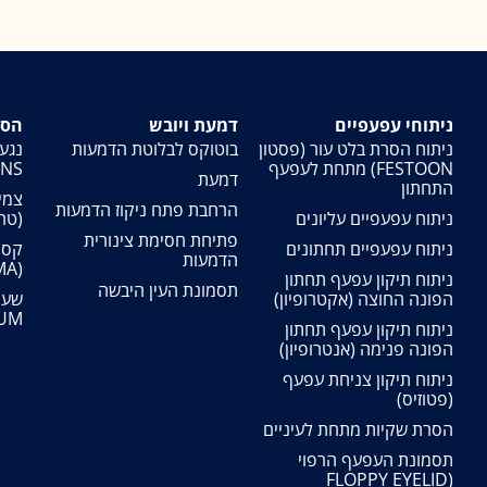
ניתוחי עפעפיים
דמעת ויובש
הסר
ניתוח הסרת בלט עור (פסטון
בוטוקס לבלוטת הדמעות
FESTOON) מתחת לעפעף
NS)
דמעת
התחתון
צמיח
הרחבת פתח ניקוז הדמעות
ניתוח עפעפיים עליונים
(טריכיא
פתיחת חסימת צינורית
ניתוח עפעפיים תחתונים
קסנ
הדמעות
(XANTHALESMA)
ניתוח תיקון עפעף תחתון
תסמונת העין היבשה
הפונה החוצה (אקטרופיון)
M )
ניתוח תיקון עפעף תחתון
הפונה פנימה (אנטרופיון)
ניתוח תיקון צניחת עפעף
(פטוזיס)
הסרת שקיות מתחת לעיניים
תסמונת העפעף הרפוי
(FLOPPY EYELID