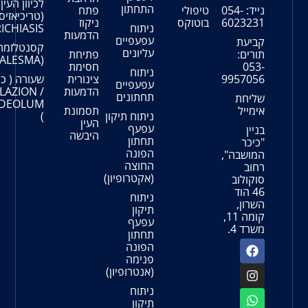
לכיוון העין
התחתון
ארובת
ולי
פתח
(טריכיאזיס-
העין
טוקס
ניקוז
ניתוח
TRICHIASIS)
הדמעות
עפעפיים
גידולים
קסנטלזמה
עליונים
בארובת
פתיחת
(XANTHALESMA)
העין
חסימת
ניתוח
צינורית
שעורה ( כלזיון –
עפעפיים
עוויתות וכיווצים סביב
הדמעות
CHALAZION /
תחתונים
העין
HORDEOLUM
(BLEPHAROSPASM)
תסמונת
ניתוח תיקון
)
העין
עפעף
שיתוק
היבשה
תחתון
עצב
הפונה
הפנים
החוצה
(פציאליס-
(אקטרופיון)
FACIALIS)
ניתוח
תיקון
עפעף
תחתון
הפונה
פנימה
(אנטרופיון)
ניתוח
תיקון