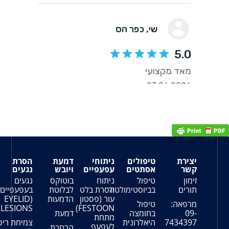
פולים
ניתוחי
דמעת
הסרת
ארובת
תטים
עפעפיים
ויובש
נגעים
העין
ול
ניתוח
בוטוקס
נגעים
טיפול
וסטימולטור
הסרת בלט
לבלוטת
בעפעפיים
במחלת
עור (פסטון
הדמעות
(EYELID
בלוטת
ול
FESTOON)
LESIONS)
התריס
ומצה
דמעת
מתחת
המערבת
לרונית
צמיחת ריס
לעפעף
את
הרחבת