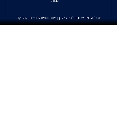
גבות
ד"ר שי קרן | אתר תדמית לרופאים - Fly Guy